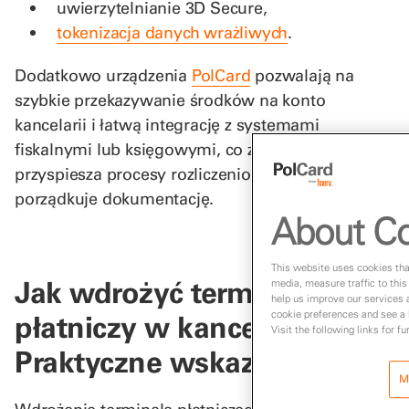
uwierzytelnianie 3D Secure,
tokenizacja danych wrażliwych
.
Dodatkowo urządzenia
PolCard
pozwalają na
szybkie przekazywanie środków na konto
kancelarii i łatwą integrację z systemami
fiskalnymi lub księgowymi, co znacząco
przyspiesza procesy rozliczeniowe oraz
porządkuje dokumentację.
About Co
This website uses cookies that
Jak wdrożyć terminal
media, measure traffic to this
help us improve our services 
cookie preferences and see a l
płatniczy w kancelarii?
Visit the following links for f
Praktyczne wskazówki
M