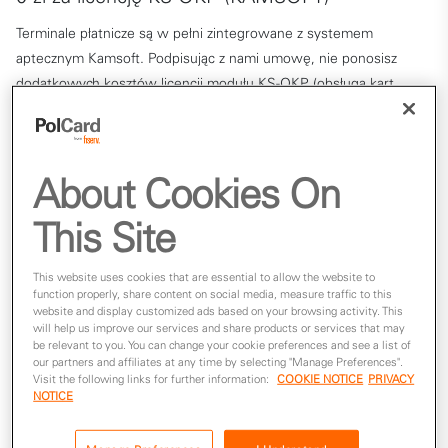
Terminale płatnicze są w pełni zintegrowane z systemem
aptecznym Kamsoft. Podpisując z nami umowę, nie ponosisz
dodatkowych kosztów licencji modułu KS-OKP (obsługa kart
płatniczych) przez cały okres współpracy.
About Cookies On
This Site
This website uses cookies that are essential to allow the website to
function properly, share content on social media, measure traffic to this
website and display customized ads based on your browsing activity. This
will help us improve our services and share products or services that may
Więcej zadowolonych klientów
be relevant to you. You can change your cookie preferences and see a list of
our partners and affiliates at any time by selecting "Manage Preferences".
Skracaj kolejki dzięki szybkiej i bezpiecznej obsłudze płatności
Visit the following links for further information:
COOKIE NOTICE
PRIVACY
NOTICE
kartowych i mobilnych.