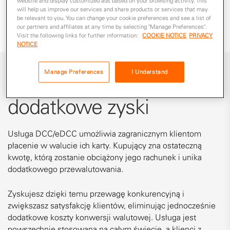
website and display customized ads based on your browsing activity. This
błędów.
will help us improve our services and share products or services that may
be relevant to you. You can change your cookie preferences and see a list of
our partners and affiliates at any time by selecting "Manage Preferences".
Visit the following links for further information:
COOKIE NOTICE
PRIVACY
NOTICE
Manage Preferences
I Understand
Prosty sposób na
dodatkowe zyski
Usługa DCC/eDCC umożliwia zagranicznym klientom
płacenie w walucie ich karty. Kupujący zna ostateczną
kwotę, którą zostanie obciążony jego rachunek i unika
dodatkowego przewalutowania.
Zyskujesz dzięki temu przewagę konkurencyjną i
zwiększasz satysfakcję klientów, eliminując jednocześnie
dodatkowe koszty konwersji walutowej. Usługa jest
powszechnie stosowana na całym świecie, a klienci z