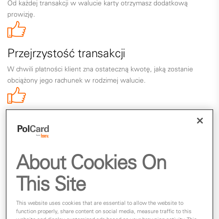
Od każdej transakcji w walucie karty otrzymasz dodatkową
prowizję.
Przejrzystość transakcji
W chwili płatności klient zna ostateczną kwotę, jaką zostanie
obciążony jego rachunek w rodzimej walucie.
Niższe koszty obsługi transakcji
Eliminacja dodatkowych kosztów konwersji walut pozwala na
oszczędności zarówno dla Ciebie, jak i Twoich klientów.
About Cookies On
This Site
Prosty i szybki proces
Automatyczne rozpoznawanie waluty obcej i wyświetlanie kwoty
This website uses cookies that are essential to allow the website to
function properly, share content on social media, measure traffic to this
w walucie karty ułatwia obsługę płatności i zmniejsza ryzyko