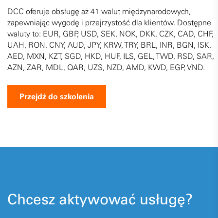
DCC oferuje obsługę aż 41 walut międzynarodowych,
zapewniając wygodę i przejrzystość dla klientów. Dostępne
waluty to: EUR, GBP, USD, SEK, NOK, DKK, CZK, CAD, CHF,
UAH, RON, CNY, AUD, JPY, KRW, TRY, BRL, INR, BGN, ISK,
AED, MXN, KZT, SGD, HKD, HUF, ILS, GEL, TWD, RSD, SAR,
AZN, ZAR, MDL, QAR, UZS, NZD, AMD, KWD, EGP, VND.
Przejdź do szkolenia
Chcesz aktywować usługę?