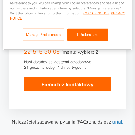
Jestem klientem
be relevant to you. You can change your cookie preferences and see a list of
our partners and affiliates at any time by selecting "Manage Preferences".
Visit the following links for further information:
COOKIE NOTICE
PRIVACY
NOTICE
Masz pytanie lub potrzebujesz pomocy?
Skontaktuj się z naszą obsługą klienta.
Manage Preferences
I Understand
Zadzwoń
22 515 30 05
[menu: wybierz 2]
Nasi doradcy są dostępni całodobowo:
24 godz. na dobę, 7 dni w tygodniu
Formularz kontaktowy
Najczęściej zadawane pytania (FAQ) znajdziesz
tutaj.