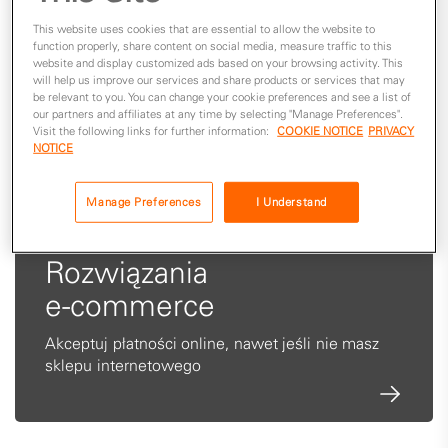
This website uses cookies that are essential to allow the website to
function properly, share content on social media, measure traffic to this
website and display customized ads based on your browsing activity. This
will help us improve our services and share products or services that may
be relevant to you. You can change your cookie preferences and see a list of
our partners and affiliates at any time by selecting "Manage Preferences".
Visit the following links for further information:
COOKIE NOTICE
PRIVACY
NOTICE
Manage Preferences
I Understand
Rozwiązania
e-commerce
Akceptuj płatności online, nawet jeśli nie masz
sklepu internetowego