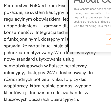
Partnerstwo PolCard from Fiserv i REKBOT
This website uses cookies that
pokazuje, że system kaucyjny może być nie tylko
media, measure traffic to this
help us improve our services 
regulacyjnym obowiązkiem, lecz także realnym
cookie preferences and see a l
udogodnieniem — zarówno dla sklepów, jak i
Visit the following links for f
konsumentów. Integracja technologii płatniczych
z funkcjonalnymi, dostępnymi urządzeniami
M
sprawia, że zwrot kaucji staje się prosty, szybki i w
pełni zautomatyzowany. W efekcie tworzymy
nowy standard użytkowania usług
samoobsługowych w Polsce: bezpieczny,
intuicyjny, dostępny 24/7 i dostosowany do
różnorodnych potrzeb rynku. To przykład
współpracy, która realnie podnosi wygodę
klientów i jednocześnie odciąża handel w
kluczowych obszarach operacyjnych.