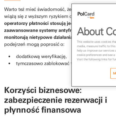
Warto też mieć świadomość, że transakcje MO/TO
wiążą się z wyższym ryzykiem oszustw.
Banki i
operatorzy płatności stosują jednak
About Co
zaawansowane systemy antyfraudowe, które
monitorują nietypowe działania.
W razie
This website uses cookies that
podejrzeń mogą poprosić o:
media, measure traffic to this
help us improve our services 
cookie preferences and see a l
dodatkową weryfikację,
Visit the following links for f
tymczasowo zablokować transakcję.
M
Korzyści biznesowe:
zabezpieczenie rezerwacji i
płynność finansowa