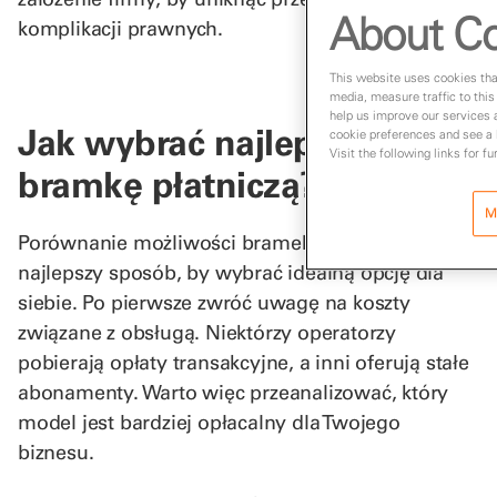
About Co
komplikacji prawnych.
This website uses cookies that
media, measure traffic to this
help us improve our services 
Jak wybrać najlepszą
cookie preferences and see a l
Visit the following links for f
bramkę płatniczą?
M
Porównanie możliwości bramek płatniczych to
najlepszy sposób, by wybrać idealną opcję dla
siebie. Po pierwsze zwróć uwagę na koszty
związane z obsługą. Niektórzy operatorzy
pobierają opłaty transakcyjne, a inni oferują stałe
abonamenty. Warto więc przeanalizować, który
model jest bardziej opłacalny dla Twojego
biznesu.