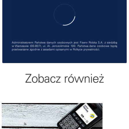
Administratorem Państwa danych osobowych jest Fiserv Polska S.A. z siedzibą
w Warszawie (00-807), ul. Al. Jerozolimskie 100. Państwa dane osobowe będą
przetwarzane zgodnie z zasadami opisanymi w
Polityce prywatności
.
Zobacz również