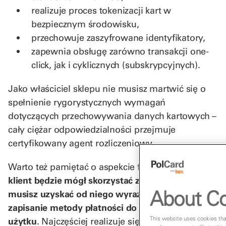
realizuje proces tokenizacji kart w
bezpiecznym środowisku,
przechowuje zaszyfrowane identyfikatory,
zapewnia obsługę zarówno transakcji one-
click, jak i cyklicznych (subskrypcyjnych).
Jako właściciel sklepu nie musisz martwić się o
spełnienie rygorystycznych wymagań
dotyczących przechowywania danych kartowych –
cały ciężar odpowiedzialności przejmuje
certyfikowany agent rozliczeniowy.
Warto też pamiętać o aspekcie formalnym:
zanim
klient będzie mógł skorzystać z funkcji one-click,
About Co
musisz uzyskać od niego wyraźną zgodę na
zapisanie metody płatności do przyszłego
This website uses cookies that
użytku
. Najczęściej realizuje się to poprzez