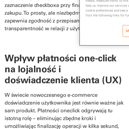
media, measure traffic to this
zaznaczenie checkboxa przy finalizacji pierwszego
help us improve our services 
cookie preferences and see a l
zakupu. To prosty, ale niezbędny krok, który
Visit the following links for f
zapewnia zgodność z przepisami i buduje
transparentność w relacji z użytkownikiem.
M
Wpływ płatności one-click
na lojalność i
doświadczenie klienta (UX)
W świecie nowoczesnego e-commerce
doświadczenie użytkownika jest równie ważne jak
sam produkt. Płatności oneclick odgrywają tu
istotną rolę – eliminując zbędne kroki i
umożliwiając finalizację operacji w kilka sekund,