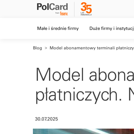
Level 1 menu, Item 1 of 5,
Level 1 menu, Item 2 o
Małe i średnie firmy
Duże firmy i instytuc
Blog
Model abonamentowy terminali płatniczy
Model abona
płatniczych.
30.07.2025