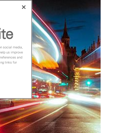
ite
on social media,
 help us improve
preferences and
ng links for