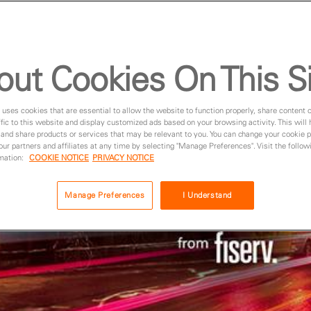
out Cookies On This S
 uses cookies that are essential to allow the website to function properly, share content 
fic to this website and display customized ads based on your browsing activity. This will
 and share products or services that may be relevant to you. You can change your cookie 
 our partners and affiliates at any time by selecting "Manage Preferences". Visit the followi
rmation:
COOKIE NOTICE
PRIVACY NOTICE
Manage Preferences
I Understand