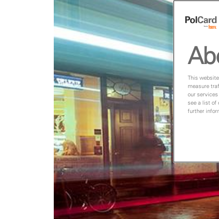
Ab
This website
measure traf
our services
see a list of
further info