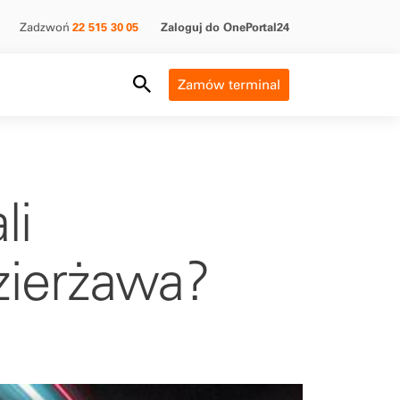
Zadzwoń
22 515 30 05
Zaloguj do OnePortal24
Search Field
Zamów terminal
li
zierżawa?