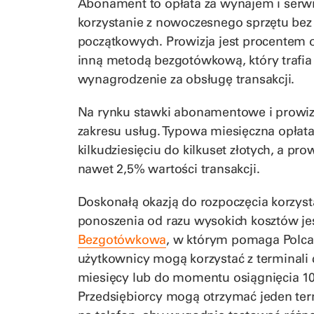
Abonament to opłata za wynajem i serwi
korzystanie z nowoczesnego sprzętu bez 
początkowych. Prowizja jest procentem od
inną metodą bezgotówkową, który trafia 
wynagrodzenie za obsługę transakcji.
Na rynku stawki abonamentowe i prowizje
zakresu usług. Typowa miesięczna opła
kilkudziesięciu do kilkuset złotych, a p
nawet 2,5% wartości transakcji.
Doskonałą okazją do rozpoczęcia korzysta
ponoszenia od razu wysokich kosztów je
Bezgotówkowa
, w którym pomaga Polc
użytkownicy mogą korzystać z terminali 
miesięcy lub do momentu osiągnięcia 100
Przedsiębiorcy mogą otrzymać jeden term