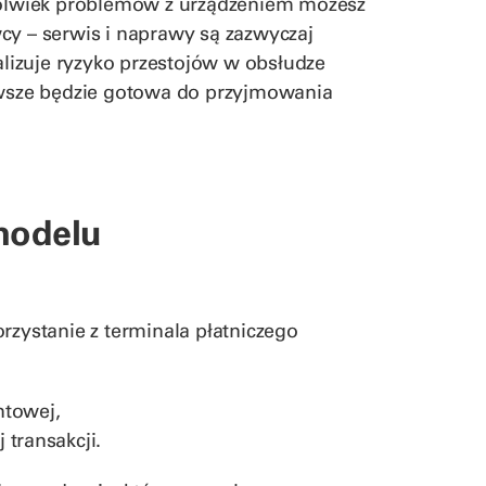
hkolwiek problemów z urządzeniem możesz
cy – serwis i naprawy są zazwyczaj
izuje ryzyko przestojów w obsłudze
zawsze będzie gotowa do przyjmowania
modelu
ystanie z terminala płatniczego
ntowej,
 transakcji.