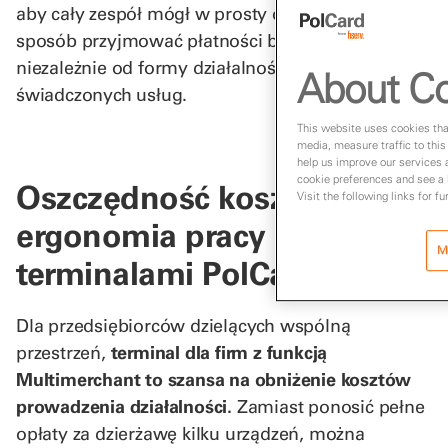
aby cały zespół mógł w prosty oraz bezpieczny
sposób przyjmować płatności bezgotówkowe –
niezależnie od formy działalności czy zakresu
About Co
świadczonych usług.
This website uses cookies that
media, measure traffic to this
help us improve our services 
cookie preferences and see a l
Oszczędność kosztów i
Visit the following links for f
ergonomia pracy z
M
terminalami PolCard
Dla przedsiębiorców dzielących wspólną
przestrzeń,
terminal dla firm z funkcją
Multimerchant to szansa na obniżenie kosztów
prowadzenia działalności.
Zamiast ponosić pełne
opłaty za dzierżawę kilku urządzeń, można