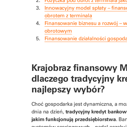
Pożyczka pod obrót z terminala jak
Innowacyjny model spłaty – finan
obrotem z terminala
Finansowanie biznesu a rozwój – w
obrotowym
Finansowanie działalności gospodar
Krajobraz finansowy M
dlaczego tradycyjny kr
najlepszy wybór?
Choć gospodarka jest dynamiczna, a moż
dnia na dzień,
tradycyjny kredyt bankow
jakim funkcjonują przedsiębiorstwa
. Ba
systemów scoringowych – nadal oczekuj