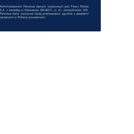
Administratorem Państwa danych osobowych jest Fiserv Polska
S.A. z siedzibą w Warszawie (00-807), ul. Al. Jerozolimskie 100.
Państwa dane osobowe będą przetwarzane zgodnie z zasadami
opisanymi w
Polityce prywatności
.