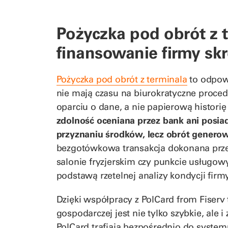
Pożyczka pod obrót z t
finansowanie firmy sk
Pożyczka pod obrót z terminala
to odpowi
nie mają czasu na biurokratyczne proced
oparciu o dane, a nie papierową histori
zdolność oceniana przez bank ani posia
przyznaniu środków, lecz obrót genero
bezgotówkowa transakcja dokonana przez 
salonie fryzjerskim czy punkcie usługowym
podstawą rzetelnej analizy kondycji firmy
Dzięki współpracy z PolCard from Fiserv 
gospodarczej jest nie tylko szybkie, ale
PolCard trafiają bezpośrednio do system