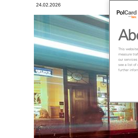
24.02.2026
Ab
This website
measure traf
our services
see a list of
further info