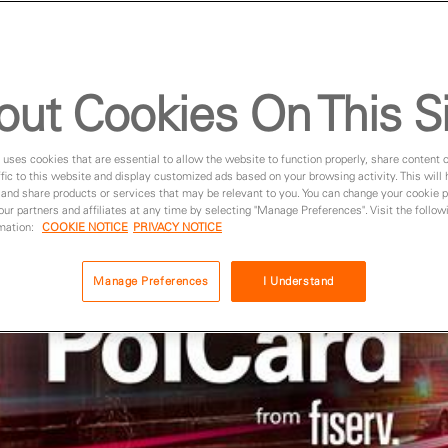
out Cookies On This S
 uses cookies that are essential to allow the website to function properly, share content 
fic to this website and display customized ads based on your browsing activity. This will
 and share products or services that may be relevant to you. You can change your cookie 
 our partners and affiliates at any time by selecting "Manage Preferences". Visit the followi
rmation:
COOKIE NOTICE
PRIVACY NOTICE
Manage Preferences
I Understand