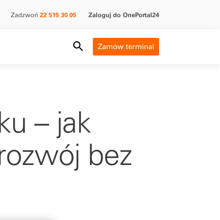
Zadzwoń
22 515 30 05
Zaloguj do OnePortal24
Search Field
Zamów terminal
u – jak
 rozwój bez