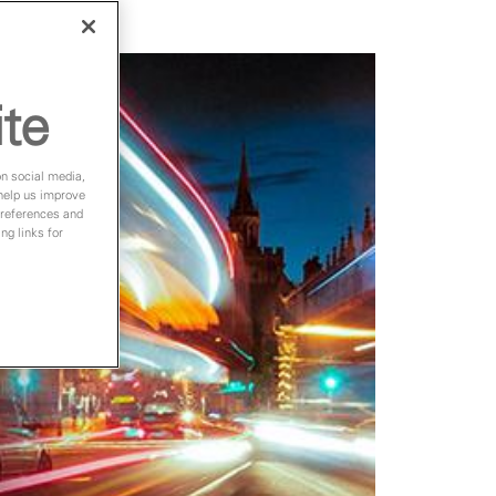
ite
on social media,
 help us improve
preferences and
ng links for