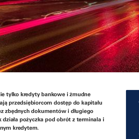
nie tylko kredyty bankowe i żmudne
ają przedsiębiorcom dostęp do kapitału
bez zbędnych dokumentów i długiego
 działa pożyczka pod obrót z terminala i
jnym kredytem.