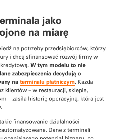
erminala jako
rojone na miarę
edź na potrzeby przedsiębiorców, którzy
ury i chcą sfinansować rozwój firmy w
ę kredytową.
W tym modelu to nie
dane zabezpieczenia decydują o
wany na
terminalu płatniczym
. Każda
klientów – w restauracji, sklepie,
 – zasila historię operacyjną, która jest
.
takie finansowanie działalności
 i zautomatyzowane. Dane z terminali
u oceniającego potencjał biznesu, co