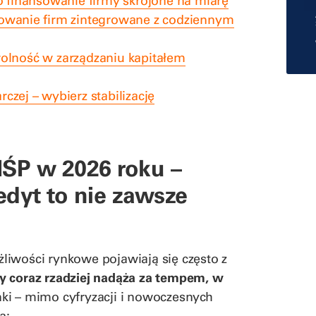
o finansowanie firmy skrojone na miarę
sowanie firm zintegrowane z codziennym
olność w zarządzaniu kapitałem
czej – wybierz stabilizację
ŚP w 2026 roku –
edyt to nie zawsze
liwości rynkowe pojawiają się często z
y coraz rzadziej nadąża za tempem, w
nki – mimo cyfryzacji i nowoczesnych
ą: