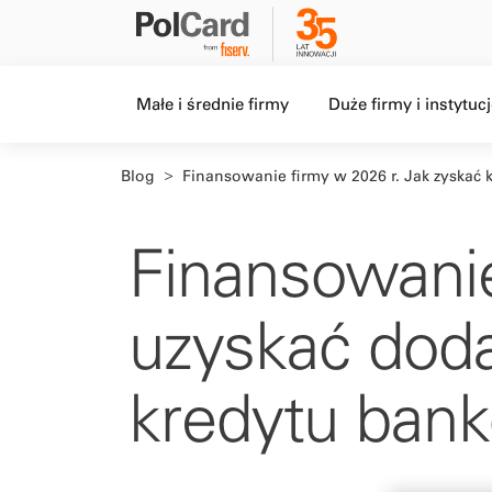
Level 1 menu, Item 1 of 5,
Level 1 menu, Item 2 o
Małe i średnie firmy
Duże firmy i instytuc
Blog
Finansowanie firmy w 2026 r. Jak zyskać k
Finansowanie
uzyskać doda
kredytu ban