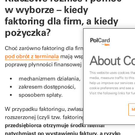
w wyborze – kiedy
faktoring dla firm, a kiedy
pożyczka?
Choć zarówno faktoring dla firm, jak i
pożyczka
pod obrót z terminala
mają wspólny cel –
About Co
poprawę płynności finansowej – różnią się:
This website uses cookies that
mechanizmem działania,
media, measure traffic to this
help us improve our services 
zakresem dostępności,
cookie preferences and see a l
Visit the following links for f
sposobem spłaty.
W przypadku faktoringu, zwłaszcza w wersji
M
rozszerzonej (czyli tzw. faktoring pełny),
przedsiębiorca otrzymuje środki niemal
natychmiast po wystawieniu faktury, a ryzyko