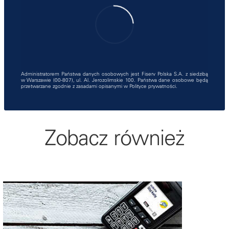
Administratorem Państwa danych osobowych jest Fiserv Polska S.A. z siedzibą
w Warszawie (00-807), ul. Al. Jerozolimskie 100. Państwa dane osobowe będą
przetwarzane zgodnie z zasadami opisanymi w
Polityce prywatności
.
Zobacz również