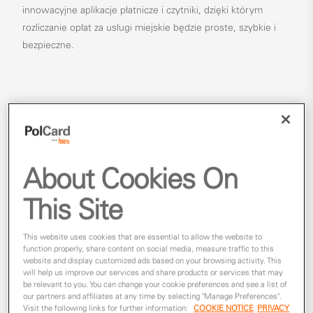
innowacyjne aplikacje płatnicze i czytniki, dzięki którym
rozliczanie opłat za usługi miejskie będzie proste, szybkie i
bezpieczne.
ZAPEWNIAMY WIEDZĘ I DOŚWIADCZENIE
Mamy wieloletnie doświadczenie w projektowaniu i
About Cookies On
dostarczaniu nowoczesnych rozwiązań płatniczych zarówno
dla małych miast, jak i dużych aglomeracji. Nasze modele
This Site
współpracy dostosowujemy do indywidualnych potrzeb
partnerów i ich klientów.
This website uses cookies that are essential to allow the website to
function properly, share content on social media, measure traffic to this
website and display customized ads based on your browsing activity. This
WSPIERAMY ROZWÓJ MIAST
will help us improve our services and share products or services that may
be relevant to you. You can change your cookie preferences and see a list of
Systemy płatności, które znajdziesz w naszej ofercie,
our partners and affiliates at any time by selecting "Manage Preferences".
Visit the following links for further information:
COOKIE NOTICE
PRIVACY
pozwalają zmniejszyć koszty obsługi transportu miejskiego,