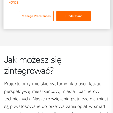
NOTICE
zapewnić wielokanałową obsługę mieszkańców (zarówno
offline, jak i online) i podnieść atrakcyjność turystyczną
Manage Preferences
I Understand
miasta.
Jak możesz się
zintegrować?
Projektujemy miejskie systemy płatności, łącząc
perspektywę mieszkańców, miasta i partnerów
technicznych. Nasze rozwiązania płatnicze dla miast
są przystosowane do przetwarzania opłat w smart