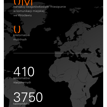
0
M
transakcji bezgotówkowych miesięcznie
w komunikacji miejskiej
we Wrocławiu
0
biletomatów
mobilnych
410
biletomatów
stacjonarnych
3750
kasowników