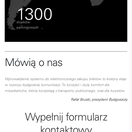
1300
słupków
parkingowych
Mówią o nas
Wprowadzenie systemu do elektronicznego zakupu biletów to kolejny etap
w rozwoju bydgoskiej komunikacji. To korzyści i duży komfort dla
mieszkańców, którzy korzystają z transportu publicznego, oraz dla turystów.
Rafał Bruski, prezydent Bydgoszczy
Wypełnij formularz
kontaktowy