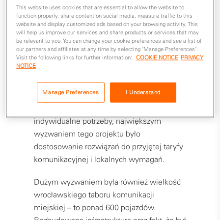
This website uses cookies that are essential to allow the website to
wyposażone w nasz system płatności
function properly, share content on social media, measure traffic to this
obecne są już w wielu punktach na mapie
website and display customized ads based on your browsing activity. This
will help us improve our services and share products or services that may
Polski.
be relevant to you. You can change your cookie preferences and see a list of
our partners and affiliates at any time by selecting "Manage Preferences".
Wspólnie z Miastem Wrocław i Mennicą
Visit the following links for further information:
COOKIE NOTICE
PRIVACY
NOTICE
Polską oraz z partnerami – Mastercard i Visa
– opracowaliśmy innowacyjny i inteligentny
Manage Preferences
I Understand
system rozliczania transakcji w komunikacji
miejskiej. Ponieważ każde miasto ma swoje
indywidualne potrzeby, największym
wyzwaniem tego projektu było
dostosowanie rozwiązań do przyjętej taryfy
komunikacyjnej i lokalnych wymagań.
Dużym wyzwaniem była również wielkość
wrocławskiego taboru komunikacji
miejskiej – to ponad 600 pojazdów.