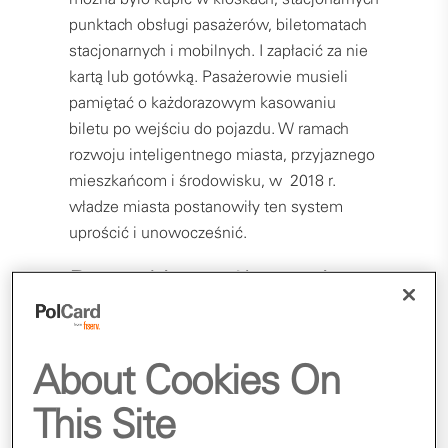
punktach obsługi pasażerów, biletomatach
stacjonarnych i mobilnych. I zapłacić za nie
kartą lub gotówką. Pasażerowie musieli
pamiętać o każdorazowym kasowaniu
biletu po wejściu do pojazdu. W ramach
rozwoju inteligentnego miasta, przyjaznego
mieszkańcom i środowisku, w 2018 r.
władze miasta postanowiły ten system
uprościć i unowocześnić.
Początki współpracy i
największe wyzwania
W Polcard już od wielu lat pomagamy
About Cookies On
miastom wdrażać najnowocześniejsze
This Site
rozwiązania wspierające rozwój smart
cities. Biletomaty, parkometry i opłatomaty