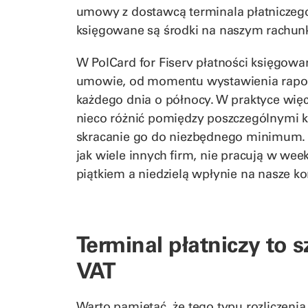
umowy z dostawcą terminala płatniczego
księgowane są środki na naszym rachu
W PolCard for Fiserv płatności księgowa
umowie, od momentu wystawienia raport
każdego dnia o północy. W praktyce wię
nieco różnić pomiędzy poszczególnymi k
skracanie go do niezbędnego minimum. P
jak wiele innych firm, nie pracują w we
piątkiem a niedzielą wpłynie na nasze ko
Terminal płatniczy to 
VAT
Warto pamiętać, że tego typu rozliczeni