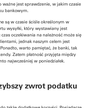
 ważne jest sprawdzenie, w jakim czasie
nku bankowym.
ne są w czasie ściśle określonym w
u wysyłki, który wystawiany jest
c czas oczekiwania na należność może się
lientami, jednak naszym celem jest
onadto, warto pamiętać, że banki, tak
ekendy. Zatem płatność przyjęta między
nto najwcześniej w poniedziałek.
szybszy zwrot podatku
a do także dodatkowe korzyści. Posiadacze