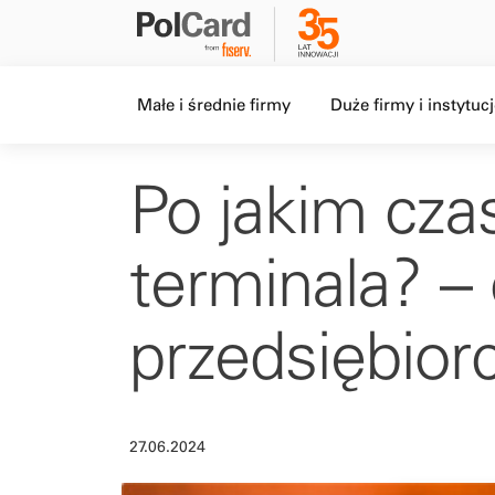
Level 1 menu, Item 1 of 5,
Level 1 menu, Item 2 o
Małe i średnie firmy
Duże firmy i instytuc
Po jakim cza
terminala? –
przedsiębior
27.06.2024