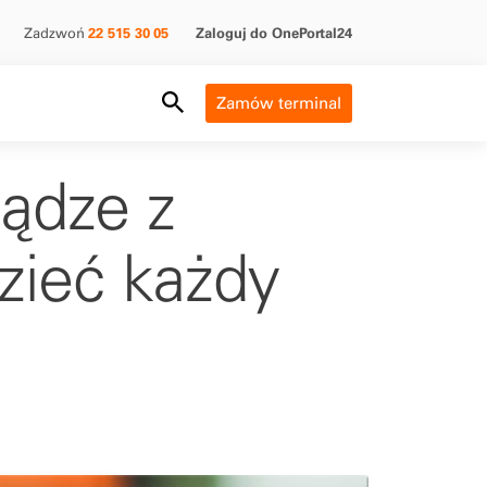
Zadzwoń
22 515 30 05
Zaloguj do OnePortal24
Search Field
Zamów terminal
iądze z
zieć każdy