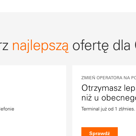
rz
najlepszą
ofertę dla
ZMIEŃ OPERATORA NA P
Otrzymasz lep
niż u obecneg
lefonie
Terminal już od 1 zł/mies.
Sprawdź