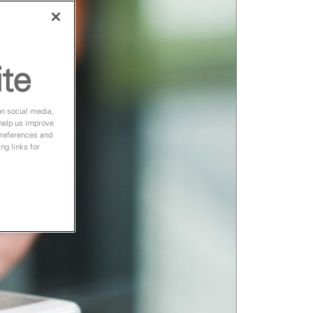
ite
on social media,
 help us improve
preferences and
ng links for