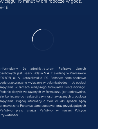
w ciągu 15 minut w dni robocze w godz.
8-16.
Informujemy, że administratorem Państwa danych
osobowych jest Fiserv Polska S.A. z siedzibą w Warszawie
(00-807), ul. Al. Jerozolimskie 100. Państwa dane osobowe
będą przetwarzane wyłącznie w celu niezbędnym do obsługi
zapytania w ramach niniejszego formularza kontaktowego.
Podanie danych wskazanych w formularzu jest dobrowolne,
ale konieczne do realizacji czynności związanych z obsługą
zapytania. Więcej informacji o tym w jaki sposób będą
przetwarzane Państwa dane osobowe oraz przysługujących
Państwu praw znajdą Państwo w naszej
Polityce
Prywatności