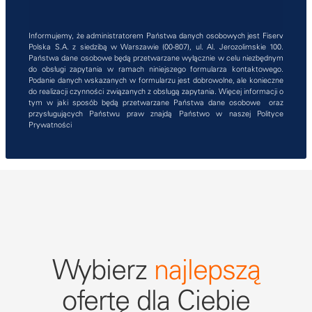
Informujemy, że administratorem Państwa danych osobowych jest Fiserv
Polska S.A. z siedzibą w Warszawie (00-807), ul. Al. Jerozolimskie 100.
Państwa dane osobowe będą przetwarzane wyłącznie w celu niezbędnym
do obsługi zapytania w ramach niniejszego formularza kontaktowego.
Podanie danych wskazanych w formularzu jest dobrowolne, ale konieczne
do realizacji czynności związanych z obsługą zapytania. Więcej informacji o
tym w jaki sposób będą przetwarzane Państwa dane osobowe oraz
przysługujących Państwu praw znajdą Państwo w naszej
Polityce
Prywatności
Wybierz
najlepszą
ofertę dla Ciebie