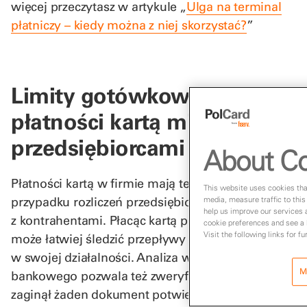
więcej przeczytasz w artykule „
Ulga na terminal
płatniczy – kiedy można z niej skorzystać?
”
Limity gotówkowe i
płatności kartą między
przedsiębiorcami
About Co
Płatności kartą w firmie mają też szereg zalet w
This website uses cookies that
przypadku rozliczeń przedsiębiorców
media, measure traffic to this
help us improve our services 
z kontrahentami. Płacąc kartą przedsiębiorca
cookie preferences and see a l
Visit the following links for f
może łatwiej śledzić przepływy pieniężne
w swojej działalności. Analiza wyciągu
M
bankowego pozwala też zweryfikować, czy nie
zaginął żaden dokument potwierdzający