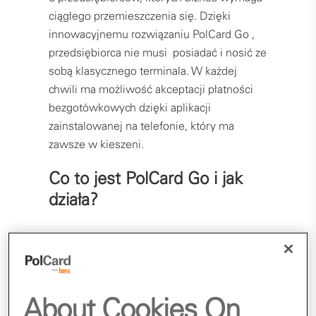
ciągłego przemieszczenia się. Dzięki
innowacyjnemu rozwiązaniu PolCard Go ,
przedsiębiorca nie musi posiadać i nosić ze
sobą klasycznego terminala. W każdej
chwili ma możliwość akceptacji płatności
bezgotówkowych dzięki aplikacji
zainstalowanej na telefonie, który ma
zawsze w kieszeni.
Co to jest PolCard Go i jak
działa?
Krótko po premierze aplikacja PolCard Go
zdobyła prestiżową nagrodę branżową
Payment Awards. W tym czasie w Polsce
trwał już pierwszy na świecie pilotaż tego
About Cookies On
rozwiązania. Wybór kraju nie był