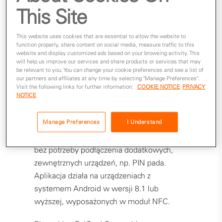
This Site
przypadkowy: w Polsce od wielu lat
płatności zbliżeniowe cieszyły się dużym i
stale rosnącym zainteresowaniem
This website uses cookies that are essential to allow the website to
function properly, share content on social media, measure traffic to this
konsumentów. Obecnie nasz kraj znajduje
website and display customized ads based on your browsing activity. This
się pod tym względem w światowej
will help us improve our services and share products or services that may
be relevant to you. You can change your cookie preferences and see a list of
czołówce.
our partners and affiliates at any time by selecting "Manage Preferences".
Visit the following links for further information:
COOKIE NOTICE
PRIVACY
NOTICE
Dzięki aplikacji PolCard Go przedsiębiorcy
mogą szybko, łatwo i bezpiecznie
Manage Preferences
I Understand
akceptować płatności zbliżeniowe kartami
Visa i Mastercard, telefonem lub zegarkiem
bez potrzeby podłączenia dodatkowych,
zewnętrznych urządzeń, np. PIN pada.
Aplikacja działa na urządzeniach z
systemem Android w wersji 8.1 lub
wyższej, wyposażonych w moduł NFC.