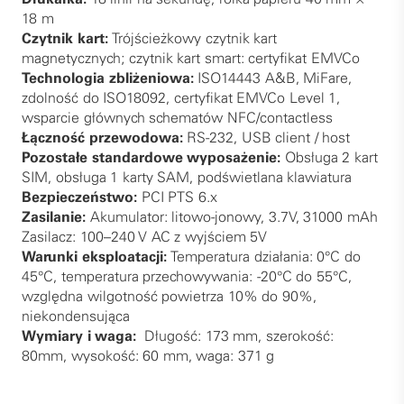
18 m
Czytnik kart:
Trójścieżkowy czytnik kart
magnetycznych; czytnik kart smart: certyfikat EMVCo
Technologia zbliżeniowa:
ISO14443 A&B, MiFare,
zdolność do ISO18092, certyfikat EMVCo Level 1,
wsparcie głównych schematów NFC/contactless
Łączność przewodowa:
RS-232, USB client / host
Pozostałe standardowe wyposażenie:
Obsługa 2 kart
SIM, obsługa 1 karty SAM, podświetlana klawiatura
Bezpieczeństwo:
PCI PTS 6.x
Zasilanie:
Akumulator: litowo-jonowy, 3.7V, 31000 mAh
Zasilacz: 100–240 V AC z wyjściem 5V
Warunki eksploatacji:
Temperatura działania: 0°C do
45°C, temperatura przechowywania: -20°C do 55°C,
względna wilgotność powietrza 10% do 90%,
niekondensująca
Wymiary i waga:
Długość: 173 mm, szerokość:
80mm, wysokość: 60 mm, waga: 371 g