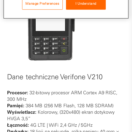
Manage Preferences
I Understand
Dane techniczne Verifone V210
Procesor:
32-bitowy procesor ARM Cortex A9 RISC,
300 MHz
Pamięć:
384 MB (256 MB Flash, 128 MB SDRAM)
Wyświetlacz:
Kolorowy, (320x480) ekran dotykowy
HVGA 3,5”
Łączność:
4G LTE | WiFi 2,4 GHz / 5GHz
Drukarka:
18 linii na sekundę, rolka papieru 40 mm ×