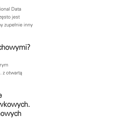
ional Data
ęsto jest
my zupełnie inny
echowymi?
brym
. z otwartą
e
ówkowych.
 nowych