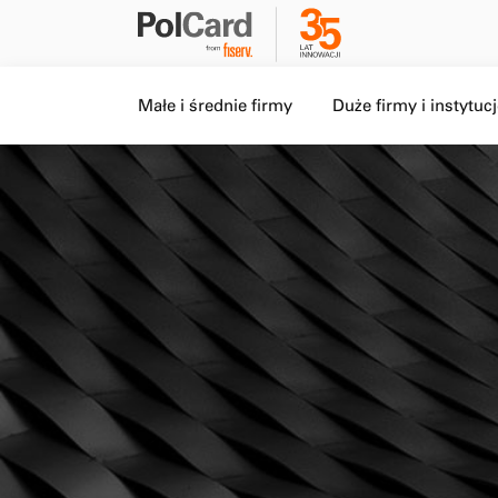
Level 1 menu, Item 1 of 5,
Level 1 menu, Item 2 o
Małe i średnie firmy
Duże firmy i instytuc