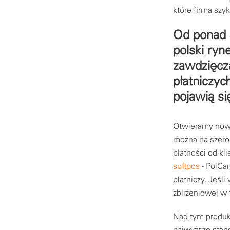
które firma szy
Od ponad 3
polski ryn
zawdzięcz
płatniczyc
pojawią s
Otwieramy nowy 
można na szerok
płatności od kl
softpos
- PolCar
płatniczy. Jeśli
zbliżeniowej w 
Nad tym produk
najwyższe stan