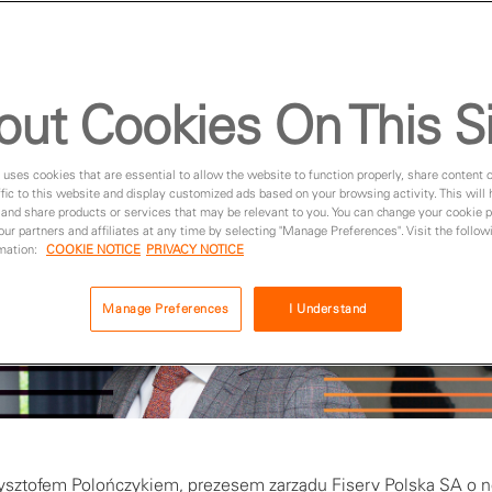
out Cookies On This S
 uses cookies that are essential to allow the website to function properly, share content 
fic to this website and display customized ads based on your browsing activity. This will
 and share products or services that may be relevant to you. You can change your cookie 
 our partners and affiliates at any time by selecting "Manage Preferences". Visit the followi
rmation:
COOKIE NOTICE
PRIVACY NOTICE
Manage Preferences
I Understand
sztofem Polończykiem, prezesem zarządu Fiserv Polska SA o 