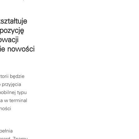
ształtuje
 pozycję
wacji
kie nowości
orii będzie
 przyjęcia
mobilnej typu
ia w terminal
tności
pełnia
rcard. Znamy