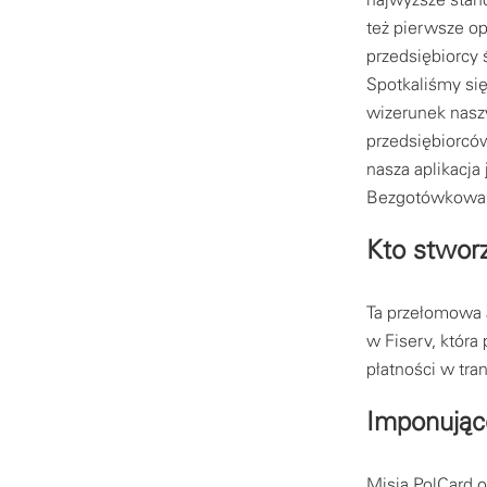
też pierwsze op
przedsiębiorcy 
Spotkaliśmy się
wizerunek naszy
przedsiębiorców
nasza aplikacja
Bezgotówkowa
Kto stwor
Ta przełomowa a
w Fiserv, która
płatności w tran
Imponujące
Misją PolCard o