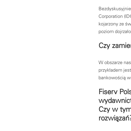
Bezdyskusyjnie
Corporation (ID
kojarzony ze św
poziom dojrzał
Czy zamie
W obszarze nas
przykładem jest
bankowością wi
Fiserv Pol
wydawnict
Czy w tym
rozwiązań