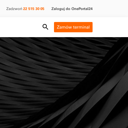
Zadzwoń
22 515 30 05
Zaloguj do OnePortal24
Search Field
Zamów terminal