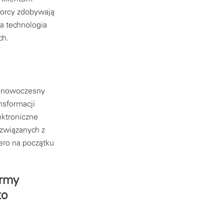
iorcy zdobywają
a technologia
ch.
n nowoczesny
nsformacji
ektroniczne
 związanych z
ero na początku
irmy
to