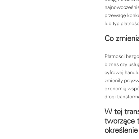
najnowocześnie
przewagę konkur
lub typ płatnoś
Co zmieni
Płatności bezg
biznes czy usłu
cyfrowej handlu
zmieniły przyz
ekonomią współ
drogi transform
W tej tran
tworzące t
określenie