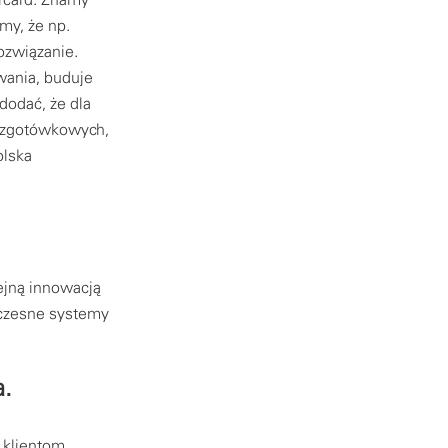
my, że np.
rozwiązanie.
wania, buduje
dodać, że dla
 bezgotówkowych,
olska
ejną innowacją
woczesne systemy
a.
 klientom