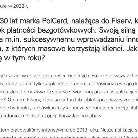
kuje w 2022 r.
0 lat marka PolCard, należąca do Fiserv, k
ek płatności bezgotówkowych. Swoją silną
a m.in. sukcesywnemu wprowadzaniu inno
h, z których masowo korzystają klienci. Ja
ię w tym roku?
rozdział w rozwoju płatności mobilnych. Po raz pierwszy w hist
ą skalę już nie tylko zapłacić telefonem, ale również użyć go do
ienta. Jest to możliwe za sprawą stworzonej przez nas aplikacji 
d® Go from Fiserv, która smartfon lub tablet sprzedawcy zmien
 więc hydraulik, taksówkarz czy kurier zaproponuje realizację pła
telefonie, można z tej opcji korzystać bez obaw.
tem pracowaliśmy intensywnie od 2019 roku. Nasza aplikacja s
dardy bezpieczeństwa potwierdzone certyfikacjami Visa i Maste