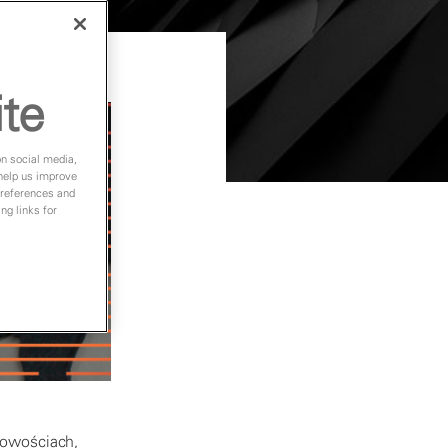
ite
on social media,
 help us improve
preferences and
ng links for
nowościach,