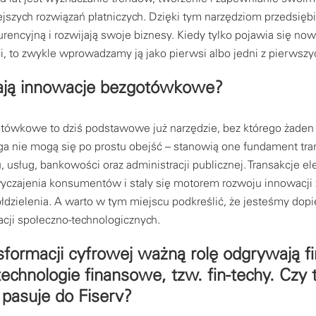
jszych rozwiązań płatniczych. Dzięki tym narzędziom przedsięb
encyjną i rozwijają swoje biznesy. Kiedy tylko pojawia się now
ci, to zwykle wprowadzamy ją jako pierwsi albo jedni z pierwszy
ają innowacje bezgotówkowe?
otówkowe to dziś podstawowe już narzędzie, bez którego żade
ga nie mogą się po prostu obejść – stanowią one fundament tra
, usług, bankowości oraz administracji publicznej. Transakcje el
wyczajenia konsumentów i stały się motorem rozwoju innowacji
dzielenia. A warto w tym miejscu podkreślić, że jesteśmy dopi
acji społeczno-technologicznych.
sformacji cyfrowej ważną rolę odgrywają f
echnologie finansowe, tzw. fin-techy. Czy 
 pasuje do Fiserv?