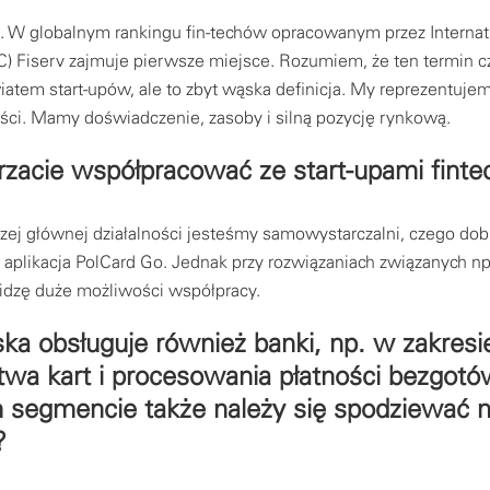
. W globalnym rankingu fin-techów opracowanym przez Internat
C) Fiserv zajmuje pierwsze miejsce. Rozumiem, że ten termin cz
iatem start-upów, ale to zbyt wąska definicja. My reprezentuje
ości. Mamy doświadczenie, zasoby i silną pozycję rynkową.
rzacie współpracować ze start-upami fint
zej głównej działalności jesteśmy samowystarczalni, czego do
 aplikacja PolCard Go. Jednak przy rozwiązaniach związanych np
dzę duże możliwości współpracy.
ska obsługuje również banki, np. w zakresi
wa kart i procesowania płatności bezgot
 segmencie także należy się spodziewać
?