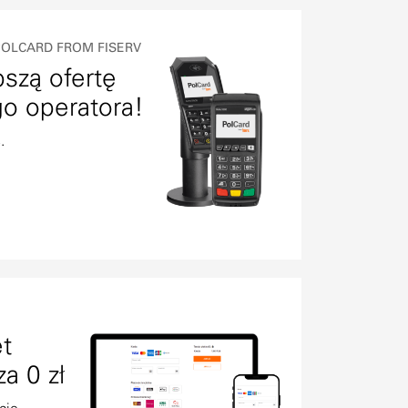
OLCARD FROM FISERV
szą ofertę
o operatora!
.
t
a 0 zł