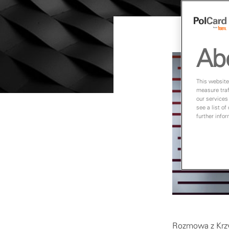
Ab
This website
measure traf
our services
see a list of
further info
Rozmowa z Krzy