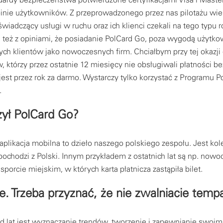
inie użytkowników. Z przeprowadzonego przez nas pilotażu wie
świadczący usługi w ruchu oraz ich klienci czekali na tego typu 
 też z opiniami, że posiadanie PolCard Go, poza wygodą użytko
ch klientów jako nowoczesnych firm. Chciałbym przy tej okazji 
, którzy przez ostatnie 12 miesięcy nie obsługiwali płatności
 jest przez rok za darmo. Wystarczy tylko korzystać z Programu P
.
zył PolCard Go?
plikacja mobilna to dzieło naszego polskiego zespołu. Jest kol
 pochodzi z Polski. Innym przykładem z ostatnich lat są np. no
sporcie miejskim, w których karta płatnicza zastąpiła bilet.
. Trzeba przyznać, że nie zwalniacie temp
d lat jest wyznaczanie trendów, tworzenie i zapewnianie swoim